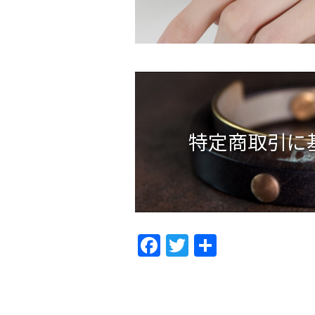
特定商取引に
F
T
共
ac
w
有
e
itt
b
er