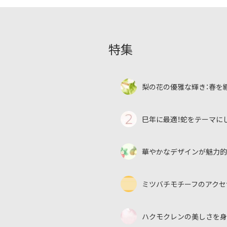
o
o
k
特集
梨の花の優雅な輝き：春を
巳年に最適！蛇をテーマに
華やかなデザインが魅力的
ミツバチモチーフのアクセ
ハクモクレンの美しさを身