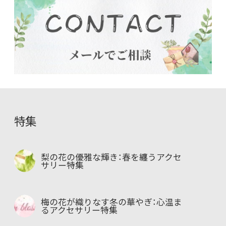
特集
梨の花の優雅な輝き：春を纏うアクセ
サリー特集
梅の花が織りなす冬の華やぎ：心温ま
るアクセサリー特集