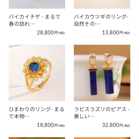
バイカイチゲ - まるで
バイカウツギのリング-
春の訪れ…
自然その…
28,800
13,800
円
円
(税込)
(税込)
ひまわりのリング- まる
ラピスラズリのピアス -
で本物…
美しい…
18,800
32,800
円
円
(税込)
(税込)