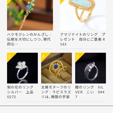
ハクモクレンのかんざし -
アマゾナイトのリング プ
伝統を大切にしつつ、現代
レゼント 自分にご褒美 R
的な…
161
3
4
5
梨の花のリング
太陽モチーフのリ
鯉のリング SIL
シルバー 上品
ング - ラピスラズ
VER こい 044
0272
リは、無限の宇宙
7
を思…