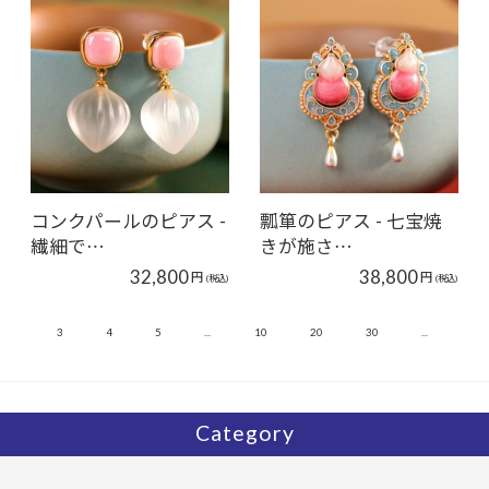
コンクパールのピアス -
瓢箪のピアス - 七宝焼
繊細で…
きが施さ…
32,800
38,800
円
円
(税込)
(税込)
»
2
3
4
5
...
10
20
30
...
Category