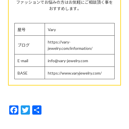
ファッションでお悩みの方はお気軽にご相談頂く事を
おすすめします。
屋号
Vary
https://vary-
ブログ
jewelry.com/information/
E-mail
info@vary-jewelry.com
BASE
https://www.varyjewelry.com/
F
T
共
ac
w
有
e
itt