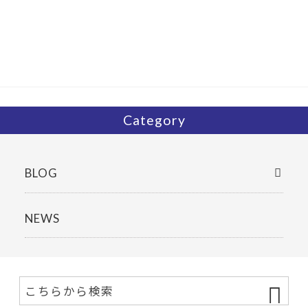
b
er
o
o
k
Category
BLOG
NEWS