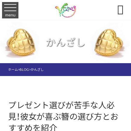

menu
かんざし
ホーム
>
BLOG
>
かんざし
プレゼント選びが苦手な人必
見！彼女が喜ぶ簪の選び方とお
すすめを紹介