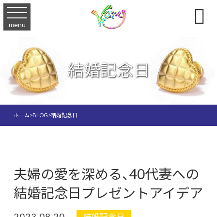

menu
結婚記念日
ホーム
>
BLOG
>
結婚記念日
夫婦の愛を深める、40代妻への
結婚記念日プレゼントアイデア
2023.08.20
結婚記念日