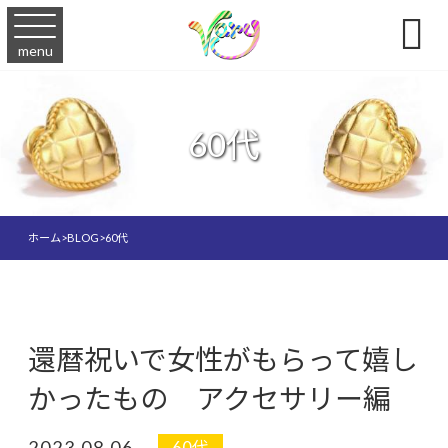

menu
60代
ホーム
>
BLOG
>
60代
還暦祝いで女性がもらって嬉し
かったもの アクセサリー編
2023.08.06
60代