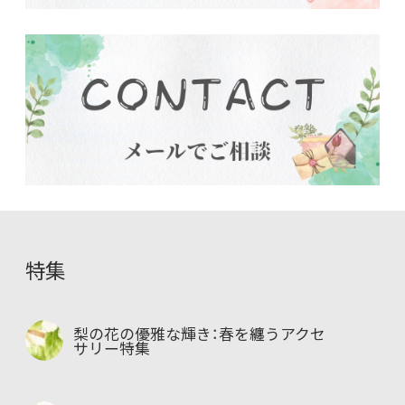
特集
梨の花の優雅な輝き：春を纏うアクセ
サリー特集