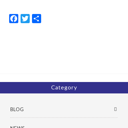
F
T
共
ac
w
有
e
itt
b
er
o
o
k
Category
BLOG