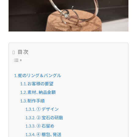
目次
蛇のリング＆バングル
お客様の要望
素材、納品金額
制作手順
① デザイン
② 宝石の研磨
③ 石留め
④ 梱包、発送