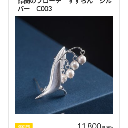
鈴蘭のブローチ すずらん シル
バー C003
11,800
通常価格
円
(税込)