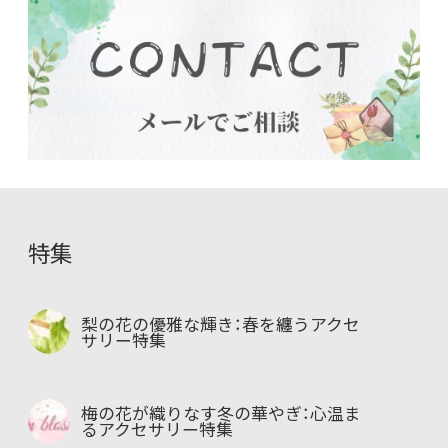
特集
梨の花の優雅な輝き：春を纏うアクセ
サリー特集
梅の花が織りなす冬の華やぎ：心温ま
るアクセサリー特集