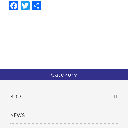
F
T
共
ac
w
有
e
itt
b
er
o
o
k
Category
BLOG
NEWS