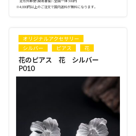
定形外郵便（簡易書留）：全国一律 500円
※4,000円以上のご注文で国内送料が無料になります。
オリジナルアクセサリー
シルバー
ピアス
花
花のピアス 花 シルバー
P010