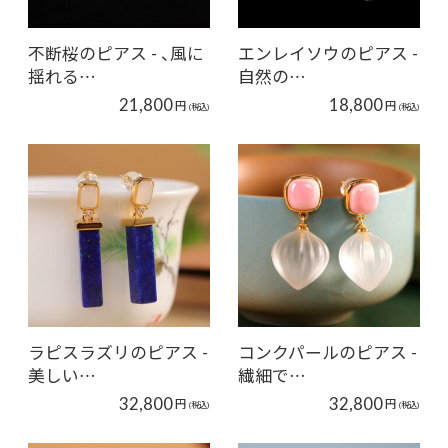
不断桜のピアス - 、風に
エンレイソウのピアス -
揺れる…
自然の…
21,800
18,800
円
円
(税込)
(税込)
ラピスラズリのピアス -
コンクパールのピアス -
美しい…
繊細で…
32,800
32,800
円
円
(税込)
(税込)