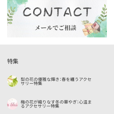
特集
梨の花の優雅な輝き：春を纏うアクセ
サリー特集
梅の花が織りなす冬の華やぎ：心温ま
るアクセサリー特集