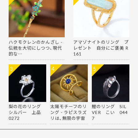
ハクモクレンのかんざし -
アマゾナイトのリング プ
伝統を大切にしつつ、現代
レゼント 自分にご褒美 R
的な…
161
3
4
5
梨の花のリング
太陽モチーフのリ
鯉のリング SIL
シルバー 上品
ング - ラピスラズ
VER こい 044
0272
リは、無限の宇宙
7
を思…