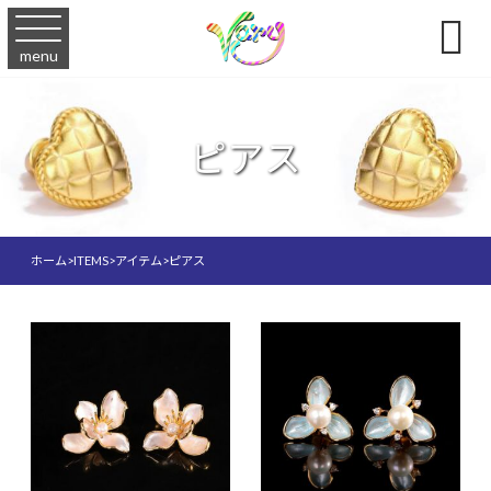

menu
ピアス
ホーム
>
ITEMS
>
アイテム
>
ピアス