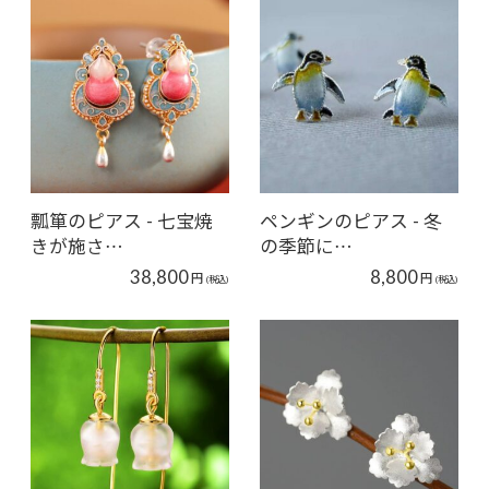
瓢箪のピアス - 七宝焼
ペンギンのピアス - 冬
きが施さ…
の季節に…
38,800
8,800
円
円
(税込)
(税込)