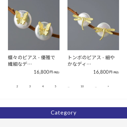
蝶々のピアス - 優雅で
トンボのピアス - 細や
繊細なデ…
かなディ…
16,800
16,800
円
円
(税込)
(税込)
»
1
2
3
4
5
...
10
...
11
Category