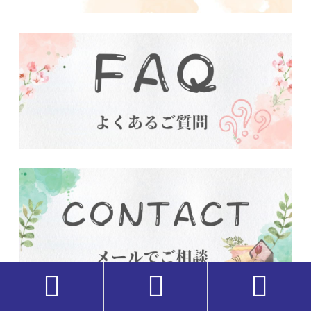


