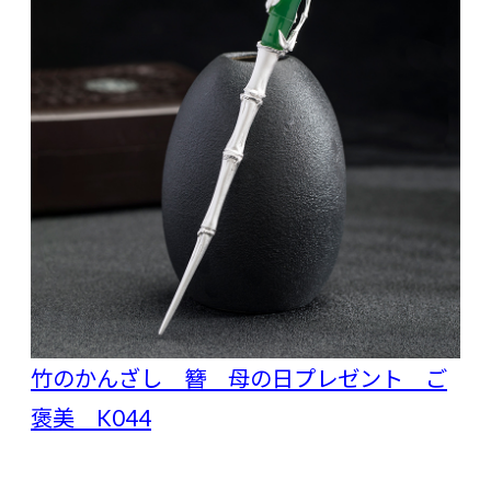
竹のかんざし 簪 母の日プレゼント ご
褒美 K044