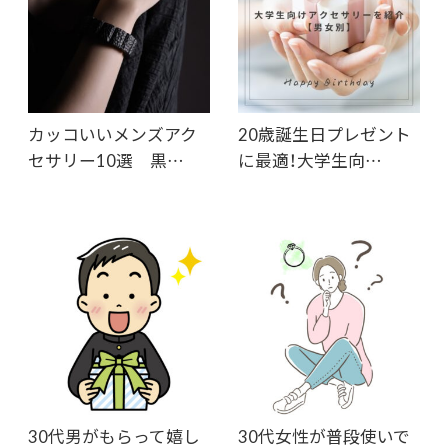
カッコいいメンズアク
20歳誕生日プレゼント
セサリー10選 黒…
に最適！大学生向…
30代男がもらって嬉し
30代女性が普段使いで