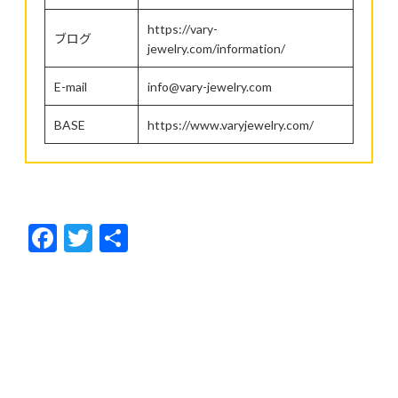
https://vary-
ブログ
jewelry.com/information/
E-mail
info@vary-jewelry.com
BASE
https://www.varyjewelry.com/
F
T
共
ac
w
有
e
itt
b
er
o
o