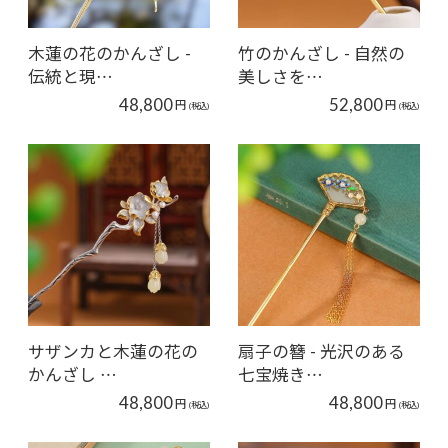
木蓮の花のかんざし -
竹のかんざし - 自然の
伝統と現…
美しさを…
48,800
52,800
円
円
(税込)
(税込)
サザンカと木蓮の花の
扇子の簪 - 光沢のある
かんざし …
七宝焼き…
48,800
48,800
円
円
(税込)
(税込)