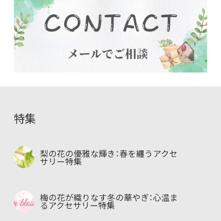
特集
梨の花の優雅な輝き：春を纏うアクセ
サリー特集
梅の花が織りなす冬の華やぎ：心温ま
るアクセサリー特集