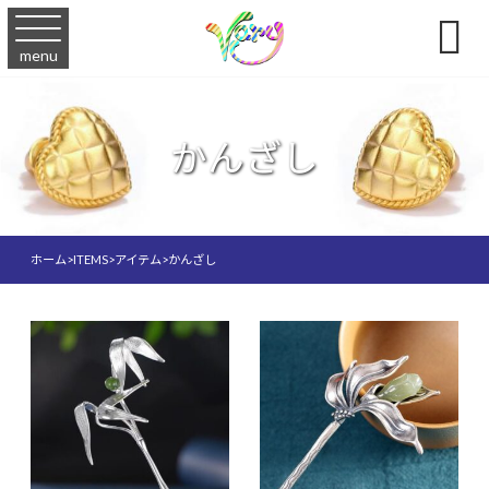

menu
かんざし
ホーム
>
ITEMS
>
アイテム
>
かんざし