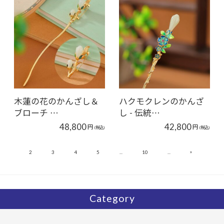
木蓮の花のかんざし＆
ハクモクレンのかんざ
ブローチ …
し - 伝統…
48,800
42,800
円
円
(税込)
(税込)
»
1
2
3
4
5
...
10
...
12
Category