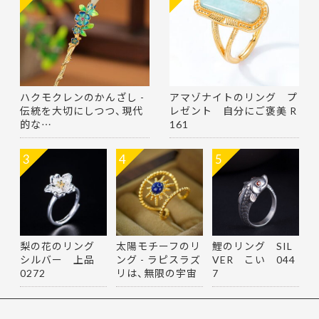
ハクモクレンのかんざし -
アマゾナイトのリング プ
伝統を大切にしつつ、現代
レゼント 自分にご褒美 R
的な…
161
3
4
5
梨の花のリング
太陽モチーフのリ
鯉のリング SIL
シルバー 上品
ング - ラピスラズ
VER こい 044
0272
リは、無限の宇宙
7
を思…