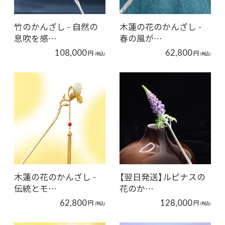
竹のかんざし - 自然の
木蓮の花のかんざし -
息吹を感…
春の風が…
108,000
62,800
円
円
(税込)
(税込)
木蓮の花のかんざし -
【翌日発送】ルピナスの
伝統とモ…
花のか…
62,800
128,000
円
円
(税込)
(税込)