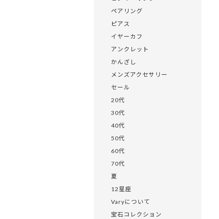
ペアリング
ピアス
イヤーカフ
アンクレット
かんざし
メンズアクセサリー
セール
20代
30代
40代
50代
60代
70代
夏
12星座
Varyについて
宝石コレクション