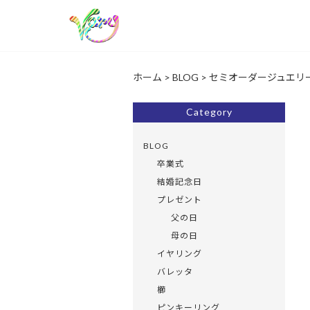
ホーム
>
BLOG
>
セミオーダージュエリ
Category
BLOG
卒業式
結婚記念日
プレゼント
父の日
母の日
イヤリング
バレッタ
櫛
ピンキーリング