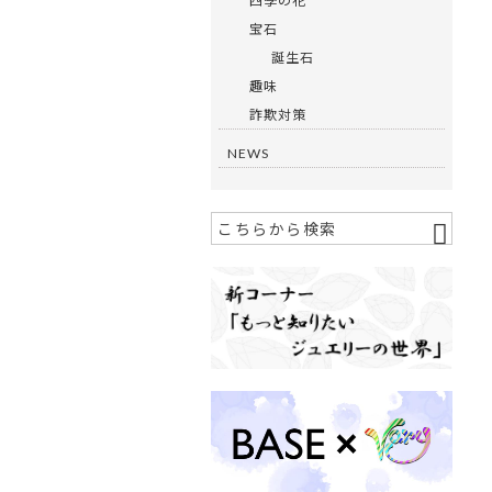
四季の花
宝石
誕生石
趣味
詐欺対策
NEWS