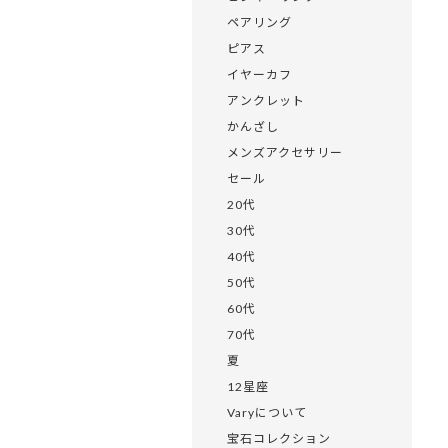
ペアリング
ピアス
イヤーカフ
アンクレット
かんざし
メンズアクセサリー
セール
20代
30代
40代
50代
60代
70代
夏
12星座
Varyについて
宝石コレクション