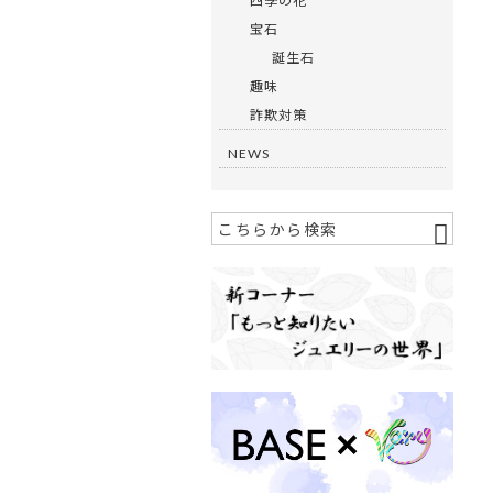
四季の花
宝石
誕生石
趣味
詐欺対策
NEWS