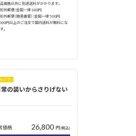
品価格以外に別途送料がかかります。
外郵便：全国一律 300円
外郵便（簡易書留）：全国一律 500円
,000円以上のご注文で国内送料が無料にな
す。
カイウ
日常の装いからさりげない
26,800
常価格
円
(税込)