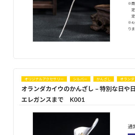
※商
定形
定形
※4
りま
オリジナルアクセサリー
シルバー
かんざし
オランダ
オランダカイウのかんざし – 特別な日や
エレガンスまで K001
通