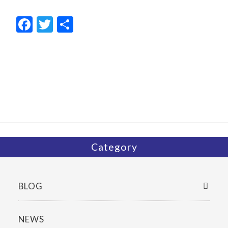
F
T
共
ac
w
有
e
itt
b
er
o
o
k
Category
BLOG
NEWS