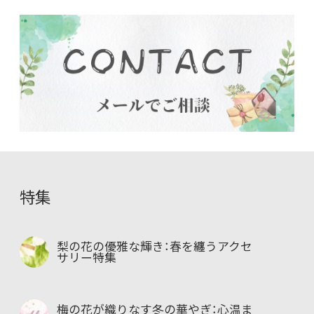
特集
梨の花の優雅な輝き：春を纏うアクセ
サリー特集
梅の花が織りなす冬の華やぎ：心温ま