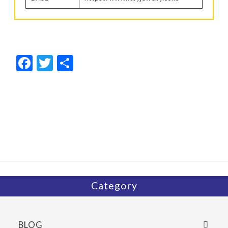
F
T
共
ac
w
有
e
itt
b
er
o
o
k
Category
BLOG