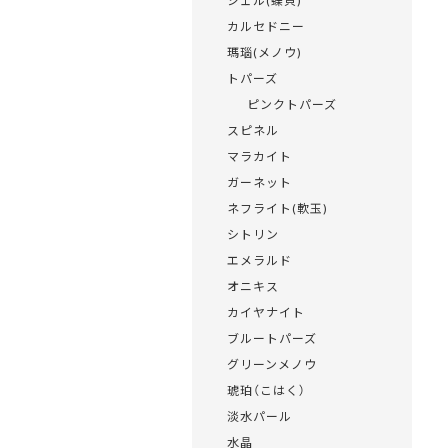
シェル(蝶貝)
カルセドニー
瑪瑙(メノウ)
トパーズ
ピンクトパーズ
スピネル
マラカイト
ガーネット
ネフライト(軟玉)
シトリン
エメラルド
オニキス
カイヤナイト
ブルートパーズ
グリーンメノウ
琥珀（こはく）
淡水パール
水晶