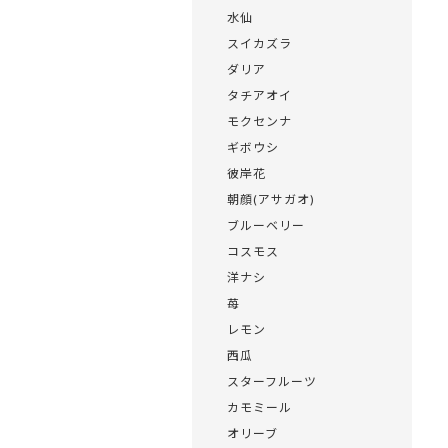
水仙
スイカズラ
ダリア
タチアオイ
モクセンナ
ギボウシ
彼岸花
朝顔(アサガオ)
ブルーベリー
コスモス
洋ナシ
苺
レモン
西瓜
スターフルーツ
カモミール
オリーブ