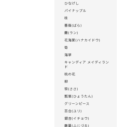
ひなげし
パイナップル
枝
薔薇(ばら)
蘭(ラン)
花海棠(ハナカイドウ)
菊
海草
キャンディア メイディラン
ド
桃の花
柳
笹(ささ)
瓢箪(ひょうたん)
グリーンピース
百合(ユリ)
銀杏(イチョウ)
藤蔓(ふじづる)