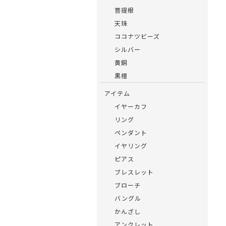
菩提根
天珠
ココナツビーズ
シルバー
黄銅
黒檀
アイテム
イヤーカフ
リング
ペンダント
イヤリング
ピアス
ブレスレット
ブローチ
バングル
かんざし
アンクレット