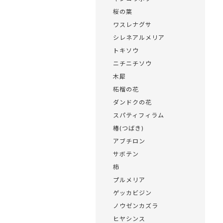
桜の葉
ワスレナグサ
シレネアルメリア
トキソウ
ニチニチソウ
木犀
柘榴の花
ダンドクの花
スパティフィラム
椿(つばき)
アブチロン
サボテン
柿
プルメリア
ゲッカビジン
ノウゼンカズラ
ヒヤシンス