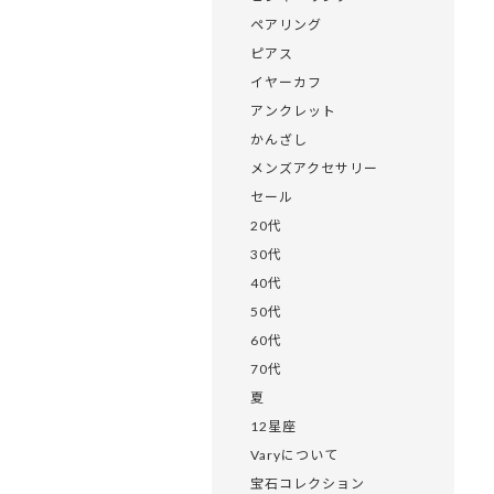
ペアリング
ピアス
イヤーカフ
アンクレット
かんざし
メンズアクセサリー
セール
20代
30代
40代
50代
60代
70代
夏
12星座
Varyについて
宝石コレクション