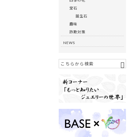
四季の花
宝石
誕生石
趣味
詐欺対策
NEWS