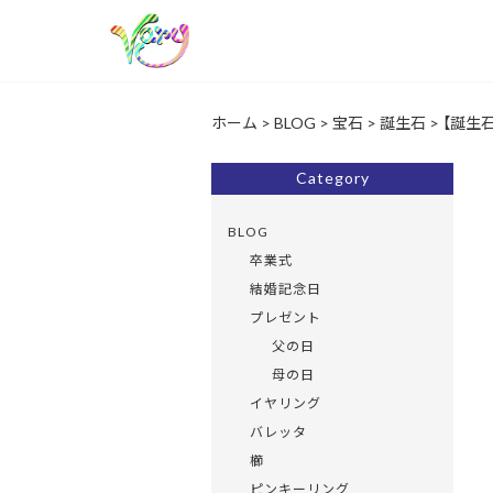
ホーム
>
BLOG
>
宝石
>
誕生石
>
【誕生
Category
BLOG
卒業式
結婚記念日
プレゼント
父の日
母の日
イヤリング
バレッタ
櫛
ピンキーリング