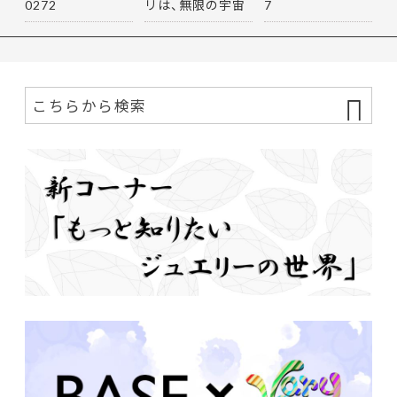
0272
リは、無限の宇宙
7
を思…