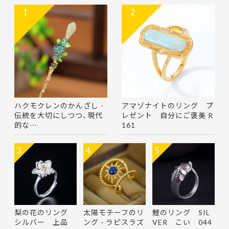
1
2
ハクモクレンのかんざし -
アマゾナイトのリング プ
伝統を大切にしつつ、現代
レゼント 自分にご褒美 R
的な…
161
3
4
5
梨の花のリング
太陽モチーフのリ
鯉のリング SIL
シルバー 上品
ング - ラピスラズ
VER こい 044