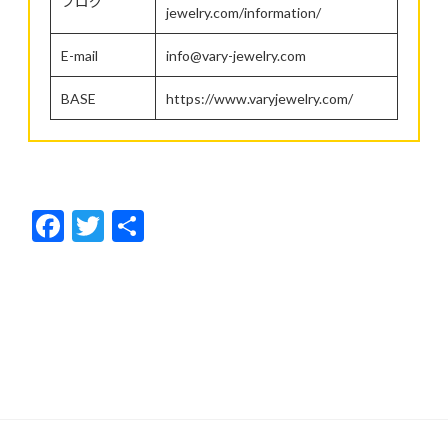
ブログ
jewelry.com/information/
E-mail
info@vary-jewelry.com
BASE
https://www.varyjewelry.com/
F
T
共
ac
w
有
e
itt
b
er
o
o
k