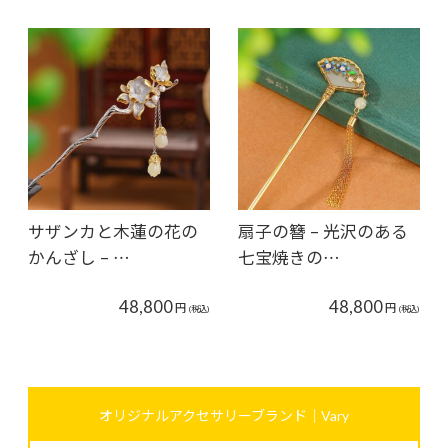
サザンカと木蓮の花の
扇子の簪 – 光沢のある
かんざし – …
七宝焼きの…
48,800
48,800
円
円
(税込)
(税込)
オリジナルアクセサリーブランド｜Vary