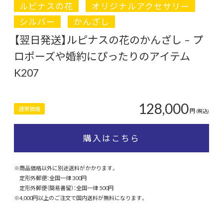
ルピナスの花
オリジナルアクセサリー
シルバー
かんざし
【翌日発送】ルピナスの花のかんざし – プ
ロポーズや婚約にぴったりのアイテム
K207
128,000
通常価格
円
(税込)
購入はこちら
※商品価格以外に別途送料がかかります。
定形外郵便：全国一律 300円
定形外郵便（簡易書留）：全国一律 500円
※4,000円以上のご注文で国内送料が無料になります。