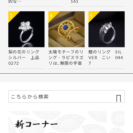
的な…
161
3
4
5
梨の花のリング
太陽モチーフのリ
鯉のリング SIL
シルバー 上品
ング - ラピスラズ
VER こい 044
0272
リは、無限の宇宙
7
を思…