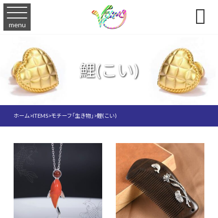

menu
鯉(こい)
ホーム
>
ITEMS
>
モチーフ「生き物」
>
鯉(こい)