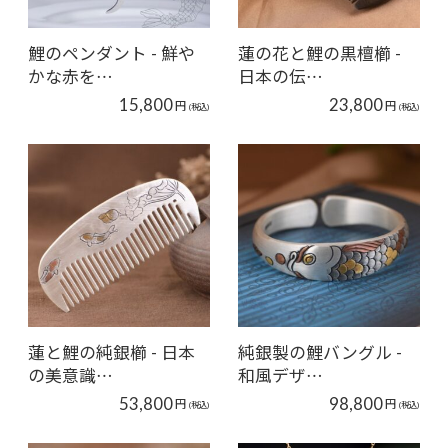
鯉のペンダント - 鮮や
蓮の花と鯉の黒檀櫛 -
かな赤を…
日本の伝…
15,800
23,800
円
円
(税込)
(税込)
蓮と鯉の純銀櫛 - 日本
純銀製の鯉バングル -
の美意識…
和風デザ…
53,800
98,800
円
円
(税込)
(税込)