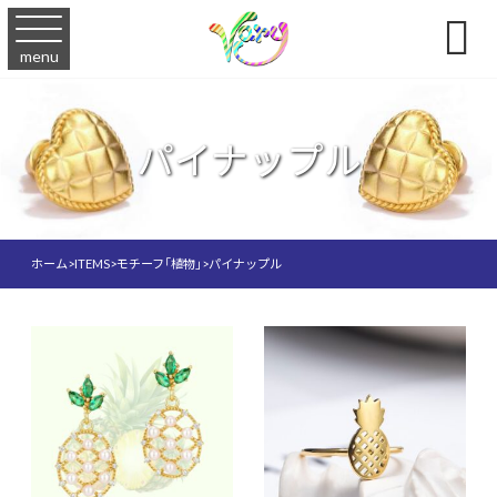

menu
パイナップル
ホーム
>
ITEMS
>
モチーフ「植物」
>
パイナップル