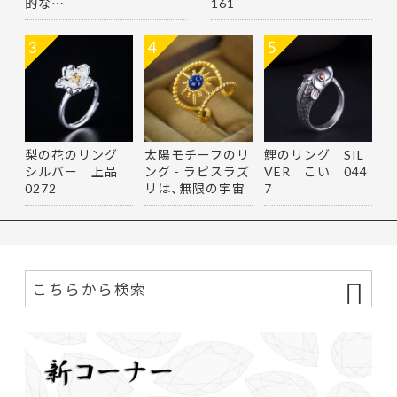
的な…
161
3
4
5
梨の花のリング
太陽モチーフのリ
鯉のリング SIL
シルバー 上品
ング - ラピスラズ
VER こい 044
0272
リは、無限の宇宙
7
を思…