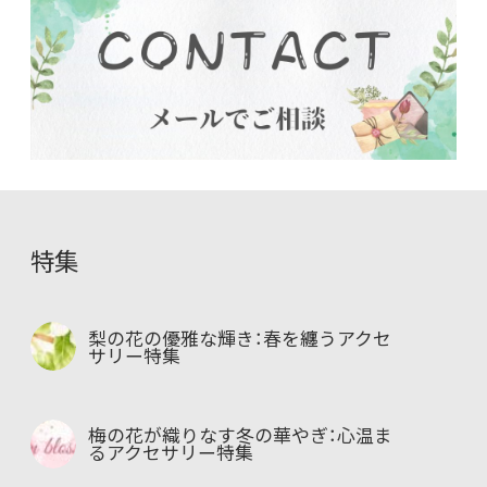
特集
梨の花の優雅な輝き：春を纏うアクセ
サリー特集
梅の花が織りなす冬の華やぎ：心温ま
るアクセサリー特集