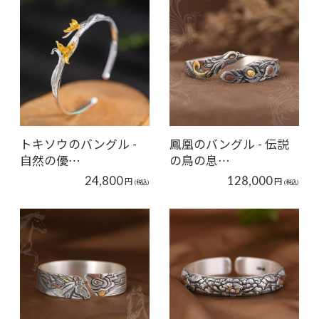
トキソウのバングル -
鳳凰のバングル - 伝説
自然の優…
の鳥の息…
24,800
128,000
円
円
(税込)
(税込)