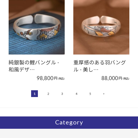
純銀製の鯉バングル -
重厚感のある羽バング
和風デザ…
ル - 美し…
98,800
88,000
円
円
(税込)
(税込)
»
1
2
3
4
5
Category