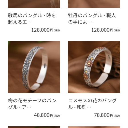
駿馬のバングル - 時を
牡丹のバングル - 職人
超えるエ…
の手によ…
128,000
128,000
円
円
(税込)
(税込)
梅の花モチーフのバン
コスモスの花のバング
グル - ア…
ル - 彫刻…
48,800
78,800
円
円
(税込)
(税込)