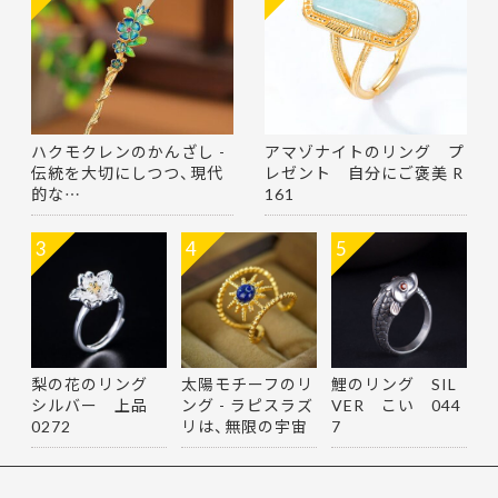
ハクモクレンのかんざし -
アマゾナイトのリング プ
伝統を大切にしつつ、現代
レゼント 自分にご褒美 R
的な…
161
3
4
5
梨の花のリング
太陽モチーフのリ
鯉のリング SIL
シルバー 上品
ング - ラピスラズ
VER こい 044
0272
リは、無限の宇宙
7
を思…