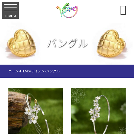

menu
バングル
ホーム
>
ITEMS
>
アイテム
>
バングル