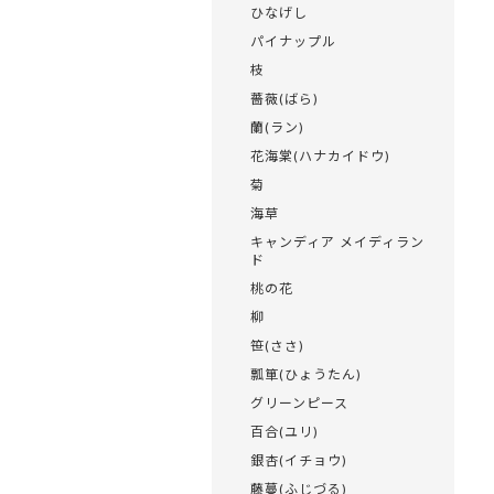
ひなげし
パイナップル
枝
薔薇(ばら)
蘭(ラン)
花海棠(ハナカイドウ)
菊
海草
キャンディア メイディラン
ド
桃の花
柳
笹(ささ)
瓢箪(ひょうたん)
グリーンピース
百合(ユリ)
銀杏(イチョウ)
藤蔓(ふじづる)