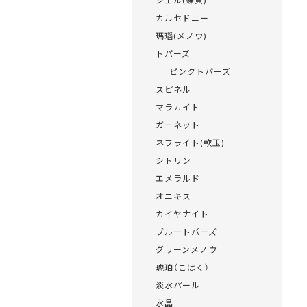
シェル(蝶貝)
カルセドニー
瑪瑙(メノウ)
トパーズ
ピンクトパーズ
スピネル
マラカイト
ガーネット
ネフライト(軟玉)
シトリン
エメラルド
オニキス
カイヤナイト
ブルートパーズ
グリーンメノウ
琥珀（こはく）
淡水パール
水晶