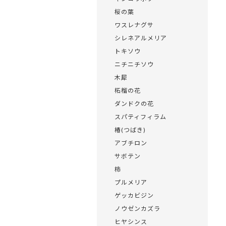
桜の葉
ワスレナグサ
シレネアルメリア
トキソウ
ニチニチソウ
木犀
柘榴の花
ダンドクの花
スパティフィラム
椿(つばき)
アブチロン
サボテン
柿
プルメリア
ゲッカビジン
ノウゼンカズラ
ヒヤシンス