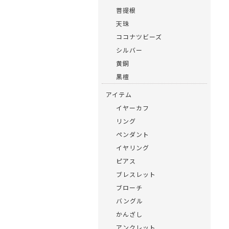
菩提根
天珠
ココナツビーズ
シルバー
黄銅
黒檀
アイテム
イヤーカフ
リング
ペンダント
イヤリング
ピアス
ブレスレット
ブローチ
バングル
かんざし
アンクレット