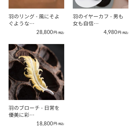
羽のリング - 風にそよ
羽のイヤーカフ - 男も
ぐような…
女も自信…
28,800
4,980
円
円
(税込)
(税込)
羽のブローチ - 日常を
優美に彩…
18,800
円
(税込)