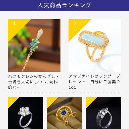
人気商品ランキング
1
2
ハクモクレンのかんざし -
アマゾナイトのリング プ
伝統を大切にしつつ、現代
レゼント 自分にご褒美 R
的な…
161
3
4
5