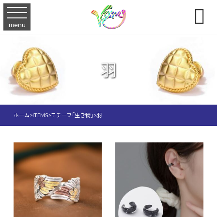

menu
羽
ホーム
>
ITEMS
>
モチーフ「生き物」
>
羽