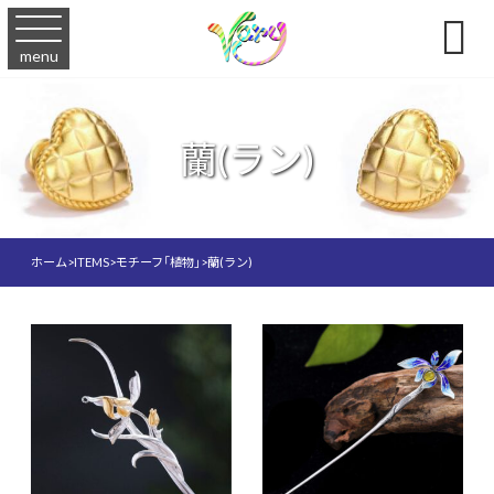

menu
蘭(ラン)
ホーム
>
ITEMS
>
モチーフ「植物」
>
蘭(ラン)