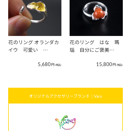
花のリング オランダカ
花のリング はな 瑪
イウ 可愛い …
瑙 自分にご褒美…
5,680
15,800
円
円
(税込)
(税込)
オリジナルアクセサリーブランド｜Vary