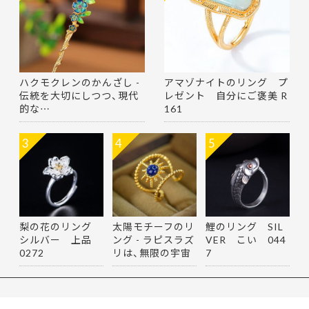
ハクモクレンのかんざし -
アマゾナイトのリング プ
伝統を大切にしつつ、現代
レゼント 自分にご褒美 R
的な…
161
3
4
5
梨の花のリング
太陽モチーフのリ
鯉のリング SIL
シルバー 上品
ング - ラピスラズ
VER こい 044
0272
リは、無限の宇宙
7
を思…