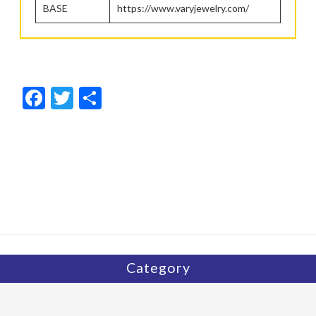
BASE
https://www.varyjewelry.com/
F
T
共
ac
w
有
e
itt
b
er
o
o
k
Category