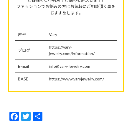
ファッションでお悩みの方はお気軽にご相談頂く事を
おすすめします。
屋号
Vary
https://vary-
ブログ
jewelry.com/information/
E-mail
info@vary-jewelry.com
BASE
https://www.varyjewelry.com/
F
T
共
ac
w
有