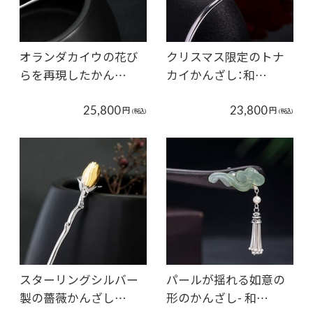
オランダカイウの花び
クリスマス限定のトナ
らを再現したかん…
カイかんざし：和…
25,800
23,800
円
円
(税込)
(税込)
スターリングシルバー
パールが揺れる如意の
製の薔薇かんざし…
形のかんざし- 和…