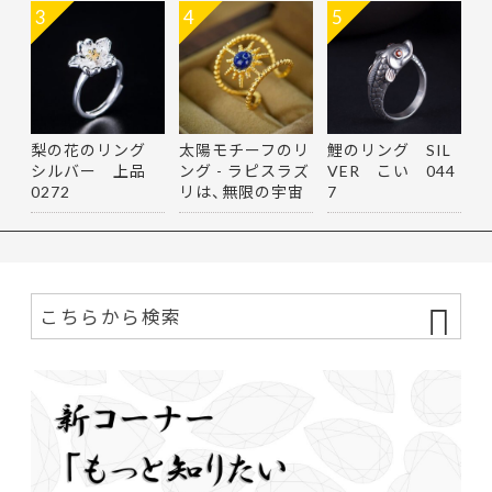
3
4
5
梨の花のリング
太陽モチーフのリ
鯉のリング SIL
シルバー 上品
ング - ラピスラズ
VER こい 044
0272
リは、無限の宇宙
7
を思…