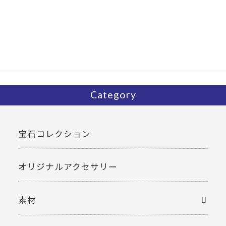
e
itt
b
er
o
o
k
Category
宝石コレクション
オリジナルアクセサリー
素材