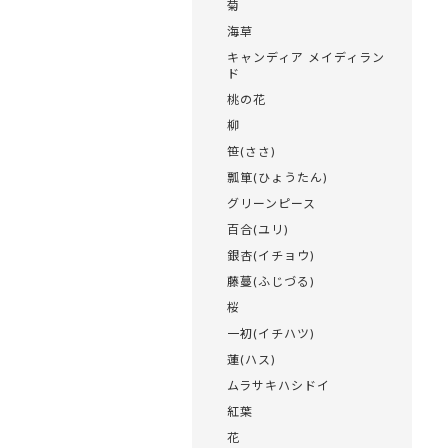
菊
海草
キャンディア メイディラン
ド
桃の花
柳
笹(ささ)
瓢箪(ひょうたん)
グリーンピース
百合(ユリ)
銀杏(イチョウ)
藤蔓(ふじづる)
桜
一初(イチハツ)
蓮(ハス)
ムラサキハシドイ
紅葉
花