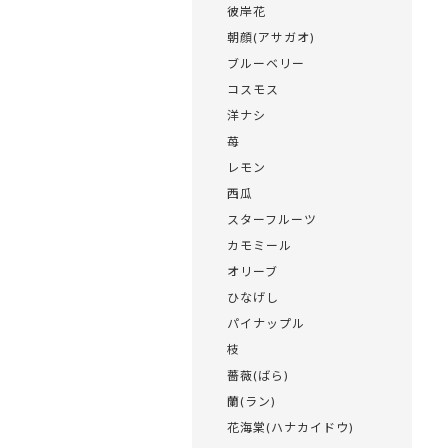
彼岸花
朝顔(アサガオ)
ブルーベリー
コスモス
洋ナシ
苺
レモン
西瓜
スターフルーツ
カモミール
オリーブ
ひなげし
パイナップル
枝
薔薇(ばら)
蘭(ラン)
花海棠(ハナカイドウ)