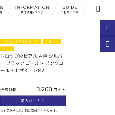
MS
INFORMATION
GUIDE

覧
新着情報・ブログ
ご利用ガイド

オリジナルアクセサリー
シルバー

ピアス
ドロップのピアス ４色 シルバ
ー ブラック ゴールド ピンクゴ
ールド しずく 0042
3,200
通常価格
円
(税込)
購入はこちら
※商品価格以外に別途送料がかかります。