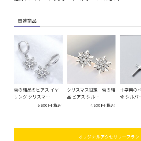
関連商品
雪の結晶のピアス イヤ
クリスマス限定 雪の結
十字架のペ
リング クリスマ…
晶 ピアス シル…
骨 シルバー
6,800
円
(税込)
4,800
円
(税込)
オリジナルアクセサリーブランド