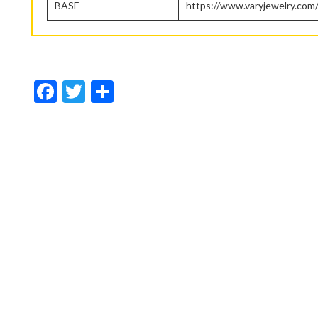
BASE
https://www.varyjewelry.com
F
T
共
ac
w
有
e
itt
b
er
o
o
k