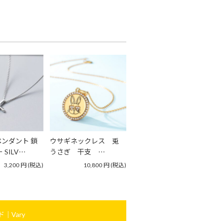
ンダント 鎖
ウサギネックレス 兎
 SILV…
うさぎ 干支 …
3,200
円
(税込)
10,800
円
(税込)
｜Vary