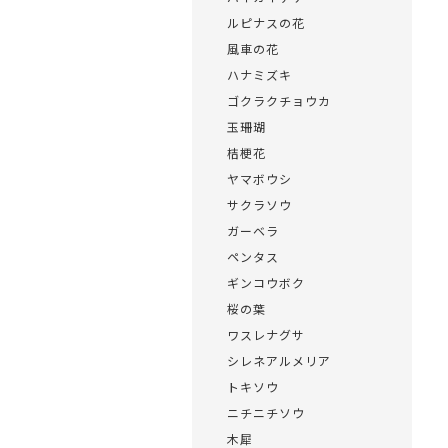
ルピナスの花
風車の花
ハナミズキ
ゴクラクチョウカ
玉珊瑚
桔梗花
ヤマボウシ
サクラソウ
ガーベラ
ペンタス
ギンコウボク
桜の葉
ワスレナグサ
シレネアルメリア
トキソウ
ニチニチソウ
木犀