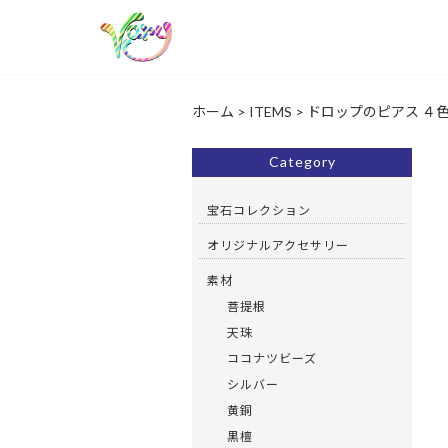
ホーム
>
ITEMS
>
ドロップのピアス ４色
Category
宝石コレクション
オリジナルアクセサリー
素材
菩提根
天珠
ココナツビーズ
シルバー
黄銅
黒檀