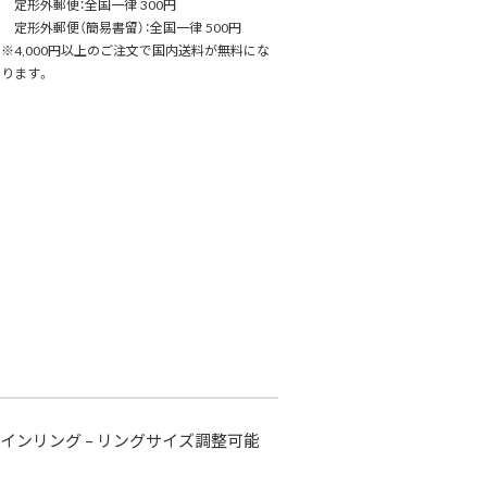
定形外郵便：全国一律 300円
定形外郵便（簡易書留）：全国一律 500円
※4,000円以上のご注文で国内送料が無料にな
ります。
ンリング – リングサイズ調整可能