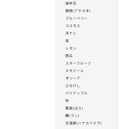
彼岸花
朝顔(アサガオ)
ブルーベリー
コスモス
洋ナシ
苺
レモン
西瓜
スターフルーツ
カモミール
オリーブ
ひなげし
パイナップル
枝
薔薇(ばら)
蘭(ラン)
花海棠(ハナカイドウ)