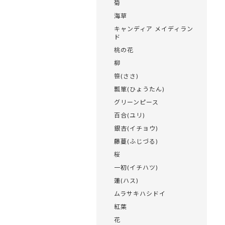
菊
海草
キャンディア メイディラン
ド
桃の花
柳
笹(ささ)
瓢箪(ひょうたん)
グリーンピース
百合(ユリ)
銀杏(イチョウ)
藤蔓(ふじづる)
桜
一初(イチハツ)
蓮(ハス)
ムラサキハシドイ
紅葉
花