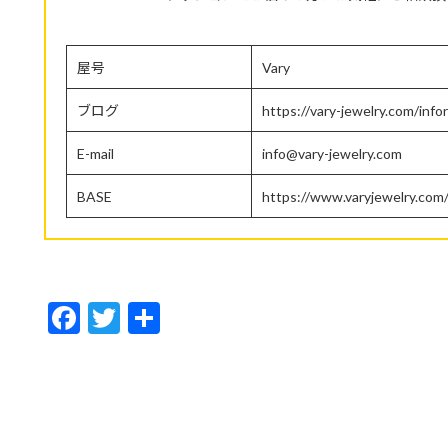
屋号
Vary
ブログ
https://vary-jewelry.com/info
E-mail
info@vary-jewelry.com
BASE
https://www.varyjewelry.com
F
T
共
ac
w
有
e
itt
b
er
o