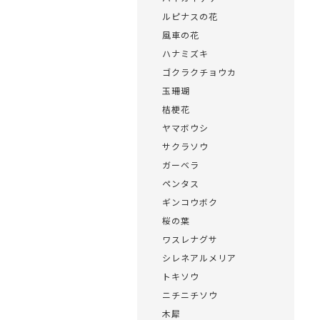
ルピナスの花
風車の花
ハナミズキ
ゴクラクチョウカ
玉珊瑚
桔梗花
ヤマボウシ
サクラソウ
ガーベラ
ペンタス
ギンコウボク
桜の葉
ワスレナグサ
シレネアルメリア
トキソウ
ニチニチソウ
木犀