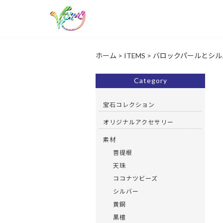
ホーム
>
ITEMS
>
バロックパールとシルバ
Category
宝石コレクション
オリジナルアクセサリー
素材
菩提根
天珠
ココナツビーズ
シルバー
黄銅
黒檀