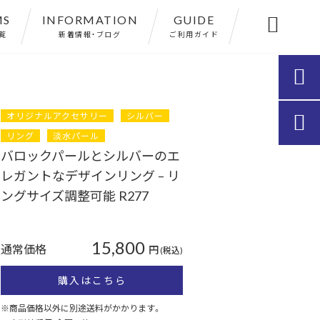
MS
INFORMATION
GUIDE

覧
新着情報・ブログ
ご利用ガイド

オリジナルアクセサリー
シルバー

リング
淡水パール
バロックパールとシルバーのエ
レガントなデザインリング – リ
ングサイズ調整可能 R277
15,800
通常価格
円
(税込)
購入はこちら
※商品価格以外に別途送料がかかります。