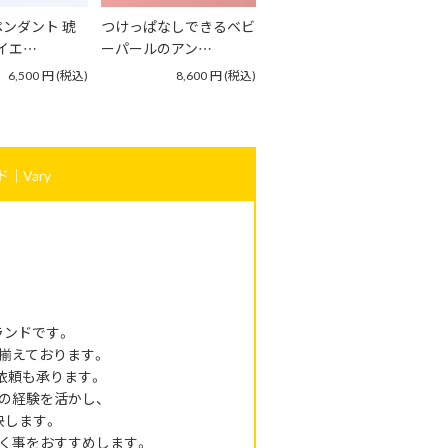
ンダント 琥
つけっぱなしできるベビ
 イエ…
ーパールのアン…
6,500
円
(税込)
8,600
円
(税込)
｜Vary
ランドです。
揃えております。
依頼も承ります。
の経験を活かし、
決します。
く事をおすすめします。