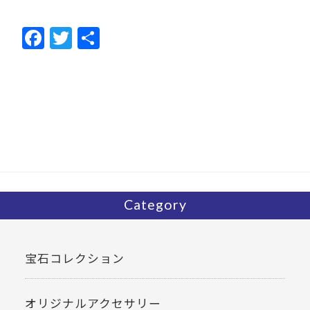
F
T
共
ac
w
有
e
itt
b
er
o
o
k
Category
宝石コレクション
オリジナルアクセサリー