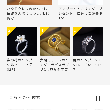
ハクモクレンのかんざし -
アマゾナイトのリング プ
伝統を大切にしつつ、現代
レゼント 自分にご褒美 R
的な…
161
3
4
5
梨の花のリング
太陽モチーフのリ
鯉のリング SIL
シルバー 上品
ング - ラピスラズ
VER こい 044
0272
リは、無限の宇宙
7
を思…