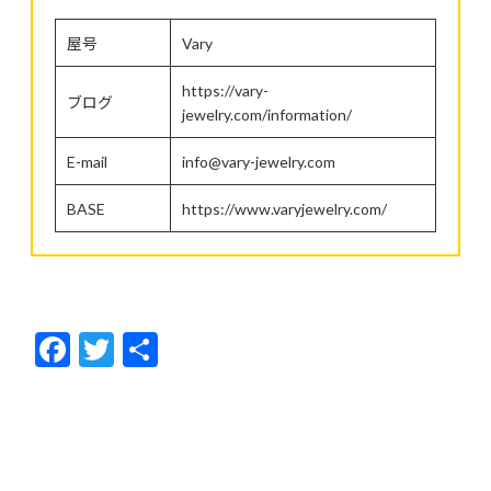
屋号
Vary
https://vary-
ブログ
jewelry.com/information/
E-mail
info@vary-jewelry.com
BASE
https://www.varyjewelry.com/
F
T
共
ac
w
有
e
itt
b
er
o