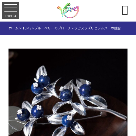

menu
ホーム
>
ITEMS
>
ブルーベリーのブローチ – ラピスラズリとシルバーの融合