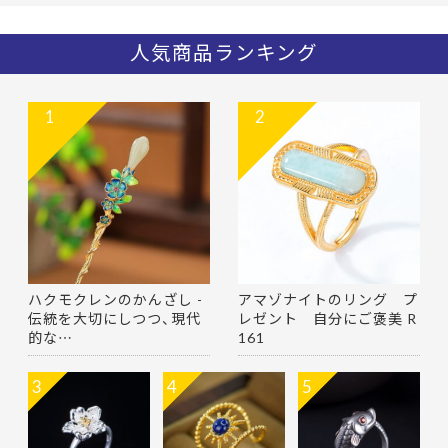
人気商品ランキング
1
2
ハクモクレンのかんざし -
アマゾナイトのリング プ
伝統を大切にしつつ、現代
レゼント 自分にご褒美 R
的な…
161
3
4
5