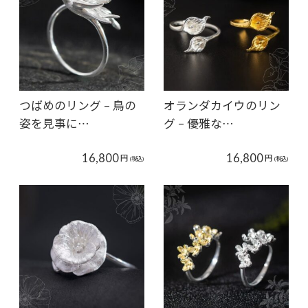
つばめのリング – 鳥の
オランダカイウのリン
姿を見事に…
グ – 優雅な…
16,800
16,800
円
円
(税込)
(税込)