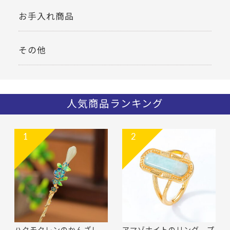
お手入れ商品
その他
人気商品ランキング
1
2
ハクモクレンのかんざし -
アマゾナイトのリング プ