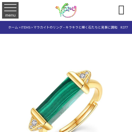

menu
ホーム
>
ITEMS
>
マラカイトのリング – キラキラと輝く石たちと見事に調和 R377