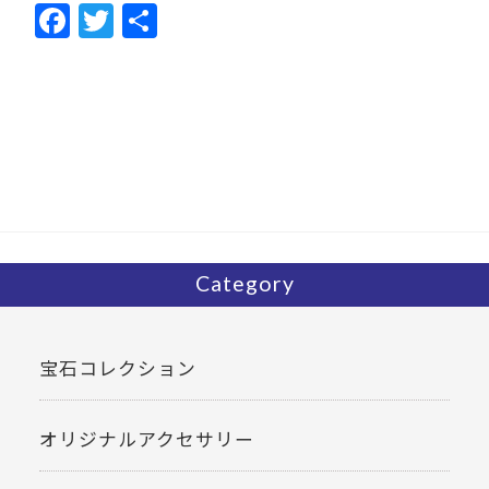
F
T
共
ac
w
有
e
itt
b
er
o
o
k
Category
宝石コレクション
オリジナルアクセサリー