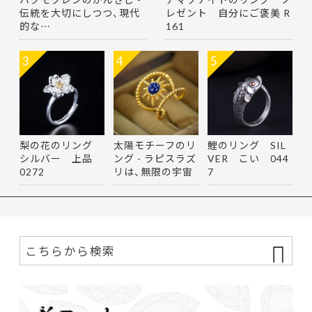
伝統を大切にしつつ、現代
レゼント 自分にご褒美 R
的な…
161
3
4
5
梨の花のリング
太陽モチーフのリ
鯉のリング SIL
シルバー 上品
ング - ラピスラズ
VER こい 044
0272
リは、無限の宇宙
7
を思…