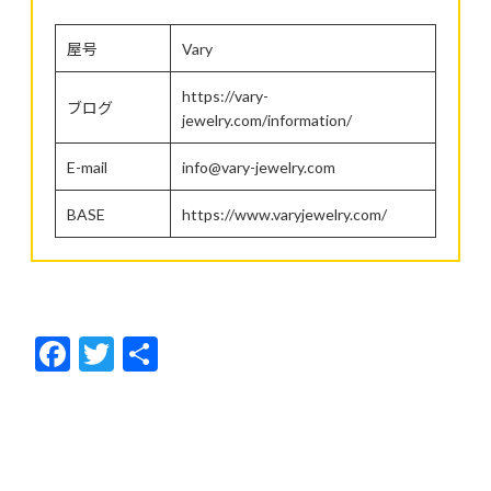
屋号
Vary
https://vary-
ブログ
jewelry.com/information/
E-mail
info@vary-jewelry.com
BASE
https://www.varyjewelry.com/
F
T
共
ac
w
有
e
itt
b
er