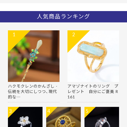
人気商品ランキング
1
2
ハクモクレンのかんざし -
アマゾナイトのリング プ
伝統を大切にしつつ、現代
レゼント 自分にご褒美 R
的な…
161
3
4
5