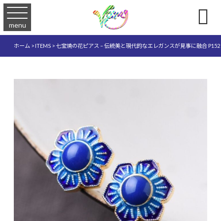

menu
ホーム
>
ITEMS
>
七宝焼の花ピアス – 伝統美と現代的なエレガンスが見事に融合 P152