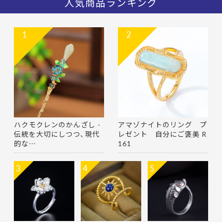
人気商品ランキング
1
2
ハクモクレンのかんざし -
アマゾナイトのリング プ
伝統を大切にしつつ、現代
レゼント 自分にご褒美 R
的な…
161
3
4
5