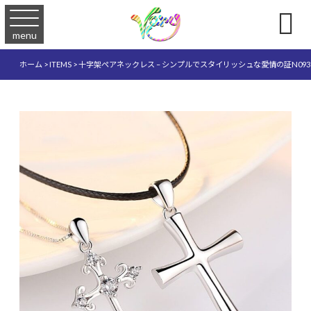

menu
ホーム
>
ITEMS
>
十字架ペアネックレス – シンプルでスタイリッシュな愛情の証N093