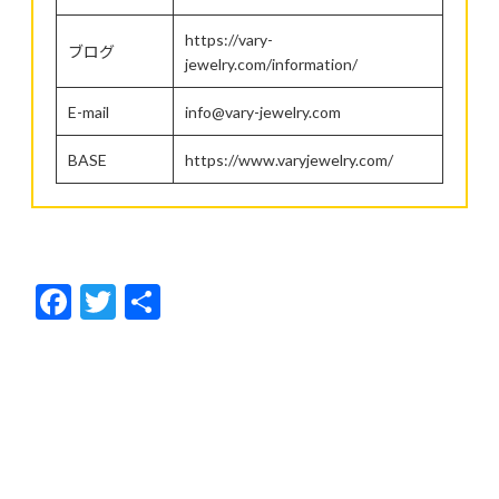
https://vary-
ブログ
jewelry.com/information/
E-mail
info@vary-jewelry.com
BASE
https://www.varyjewelry.com/
F
T
共
ac
w
有
e
itt
b
er
o
o