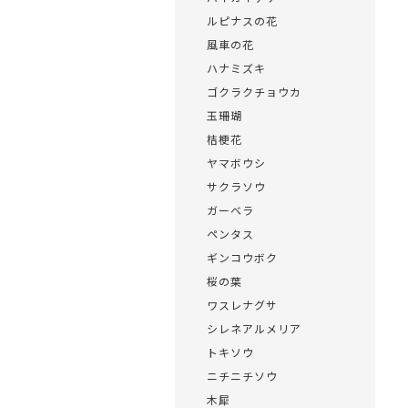
ルピナスの花
風車の花
ハナミズキ
ゴクラクチョウカ
玉珊瑚
桔梗花
ヤマボウシ
サクラソウ
ガーベラ
ペンタス
ギンコウボク
桜の葉
ワスレナグサ
シレネアルメリア
トキソウ
ニチニチソウ
木犀