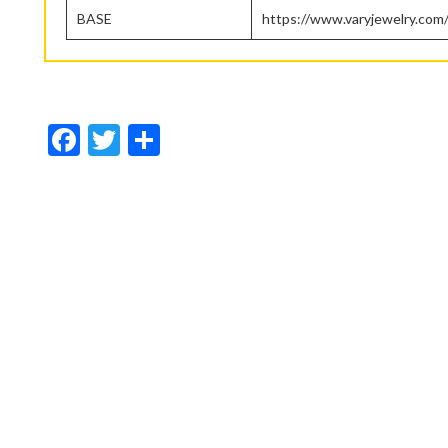
BASE
https://www.varyjewelry.com
F
T
共
ac
w
有
e
itt
b
er
o
o
k