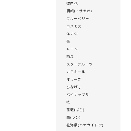
彼岸花
朝顔(アサガオ)
ブルーベリー
コスモス
洋ナシ
苺
レモン
西瓜
スターフルーツ
カモミール
オリーブ
ひなげし
パイナップル
枝
薔薇(ばら)
蘭(ラン)
花海棠(ハナカイドウ)