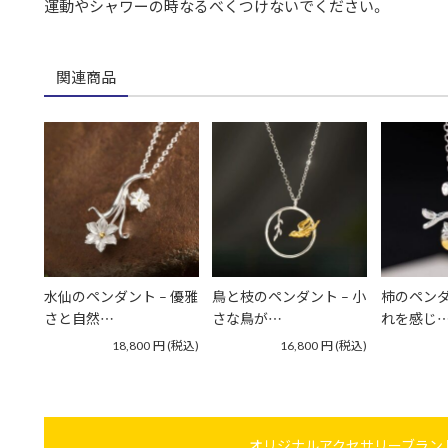
運動やシャワーの時なるべくつけないでください。
関連商品
水仙のペンダント – 優雅
鳥と枝のペンダント – 小
柿のペンダ
さと自然…
さな鳥が…
れを感じ
18,800
円
(税込)
16,800
円
(税込)
オリジナルアクセサリーブランド