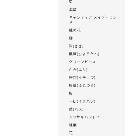
菊
海草
キャンディア メイディラン
ド
桃の花
柳
笹(ささ)
瓢箪(ひょうたん)
グリーンピース
百合(ユリ)
銀杏(イチョウ)
藤蔓(ふじづる)
桜
一初(イチハツ)
蓮(ハス)
ムラサキハシドイ
紅葉
花