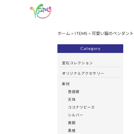
ホーム
>
ITEMS
>
可愛い猫のペンダント 
Category
宝石コレクション
オリジナルアクセサリー
素材
菩提根
天珠
ココナツビーズ
シルバー
黄銅
黒檀