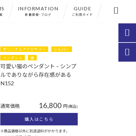
MS
INFORMATION
GUIDE

覧
新着情報・ブログ
ご利用ガイド

オリジナルアクセサリー
シルバー

ペンダント
猫
可愛い猫のペンダント – シンプ
ルでありながら存在感がある
N152
16,800
通常価格
円
(税込)
購入はこちら
※商品価格以外に別途送料がかかります。