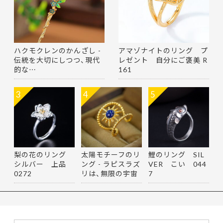
ハクモクレンのかんざし -
アマゾナイトのリング プ
伝統を大切にしつつ、現代
レゼント 自分にご褒美 R
的な…
161
3
4
5
梨の花のリング
太陽モチーフのリ
鯉のリング SIL
シルバー 上品
ング - ラピスラズ
VER こい 044
0272
リは、無限の宇宙
7
を思…