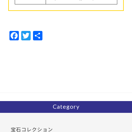
F
T
共
ac
w
有
e
itt
b
er
o
o
k
Category
宝石コレクション