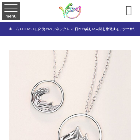

menu
ホーム
>
ITEMS
>
山と海のペアネックレス：日本の美しい自然を象徴するアクセサリーN