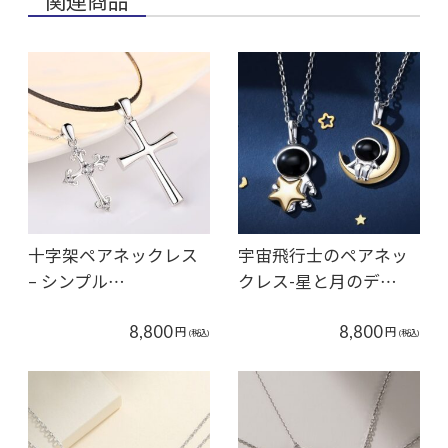
関連商品
十字架ペアネックレス
宇宙飛行士のペアネッ
– シンプル…
クレス-星と月のデ…
8,800
8,800
円
円
(税込)
(税込)