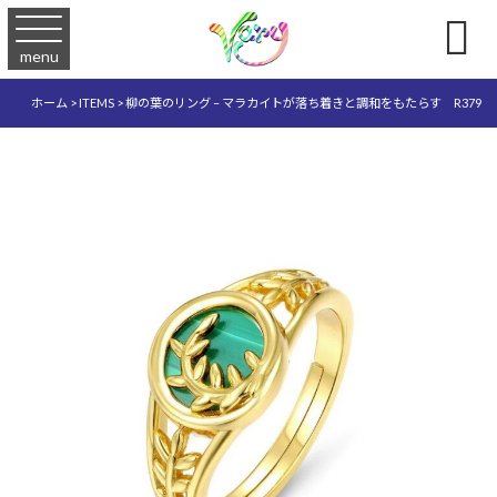

menu
ホーム
>
ITEMS
>
柳の葉のリング – マラカイトが落ち着きと調和をもたらす R379