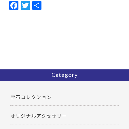
F
T
共
ac
w
有
e
itt
b
er
o
o
k
Category
宝石コレクション
オリジナルアクセサリー