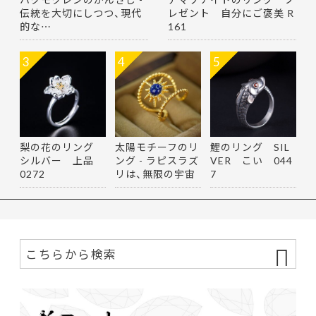
伝統を大切にしつつ、現代
レゼント 自分にご褒美 R
的な…
161
3
4
5
梨の花のリング
太陽モチーフのリ
鯉のリング SIL
シルバー 上品
ング - ラピスラズ
VER こい 044
0272
リは、無限の宇宙
7
を思…