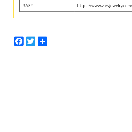
BASE
https://www.varyjewelry.com
F
T
共
ac
w
有
e
itt
b
er
o
o
k