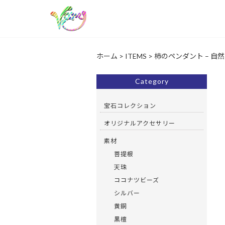
ホーム
>
ITEMS
>
柿のペンダント – 自
Category
宝石コレクション
オリジナルアクセサリー
素材
菩提根
天珠
ココナツビーズ
シルバー
黄銅
黒檀