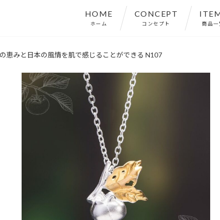
HOME
CONCEPT
ITE
ホーム
コンセプト
商品一
然の恵みと日本の風情を肌で感じることができる N107