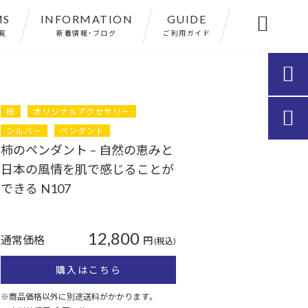
MS
INFORMATION
GUIDE

覧
新着情報・ブログ
ご利用ガイド

柿
オリジナルアクセサリー

シルバー
ペンダント
柿のペンダント – 自然の恵みと
日本の風情を肌で感じることが
できる N107
12,800
通常価格
円
(税込)
購入はこちら
※商品価格以外に別途送料がかかります。