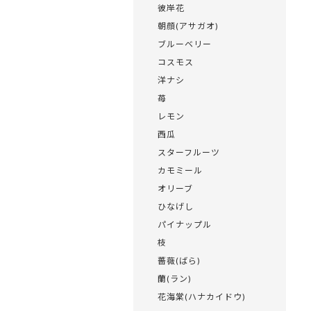
彼岸花
朝顔(アサガオ)
ブルーベリー
コスモス
洋ナシ
苺
レモン
西瓜
スターフルーツ
カモミール
オリーブ
ひなげし
パイナップル
枝
薔薇(ばら)
蘭(ラン)
花海棠(ハナカイドウ)