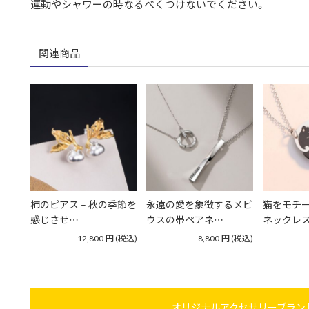
運動やシャワーの時なるべくつけないでください。
関連商品
柿のピアス – 秋の季節を
永遠の愛を象徴するメビ
猫をモチ
感じさせ…
ウスの帯ペアネ…
ネックレス
12,800
円
(税込)
8,800
円
(税込)
オリジナルアクセサリーブランド