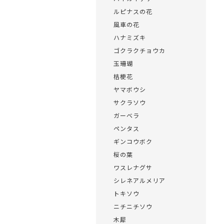
ルピナスの花
風車の花
ハナミズキ
ゴクラクチョウカ
玉珊瑚
桔梗花
ヤマボウシ
サクラソウ
ガーベラ
ペンタス
ギンコウボク
桜の葉
ワスレナグサ
シレネアルメリア
トキソウ
ニチニチソウ
木犀