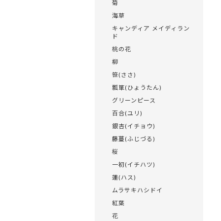
菊
海草
キャンディア メイディラン
ド
桃の花
柳
笹(ささ)
瓢箪(ひょうたん)
グリーンピース
百合(ユリ)
銀杏(イチョウ)
藤蔓(ふじづる)
桜
一初(イチハツ)
蓮(ハス)
ムラサキハシドイ
紅葉
花