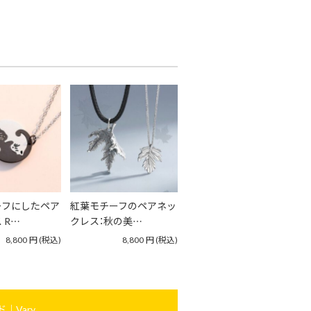
ーフにしたペア
紅葉モチーフのペアネッ
 R…
クレス：秋の美…
8,800
円
(税込)
8,800
円
(税込)
｜Vary