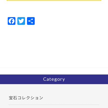
F
T
共
ac
w
有
e
itt
b
er
o
o
k
Category
宝石コレクション