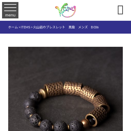

menu
ホーム
>
ITEMS
>
火山岩のブレスレット 真鍮 メンズ B036