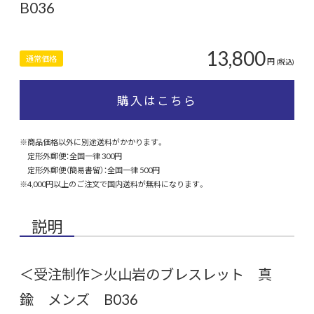
B036
13,800
通常価格
円
(税込)
購入はこちら
※商品価格以外に別途送料がかかります。
定形外郵便：全国一律 300円
定形外郵便（簡易書留）：全国一律 500円
※4,000円以上のご注文で国内送料が無料になります。
説明
＜受注制作＞火山岩のブレスレット 真
鍮 メンズ B036