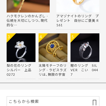
ハクモクレンのかんざし -
アマゾナイトのリング プ
伝統を大切にしつつ、現代
レゼント 自分にご褒美 R
的な…
161
3
4
5
梨の花のリング
太陽モチーフのリ
鯉のリング SIL
シルバー 上品
ング - ラピスラズ
VER こい 044
0272
リは、無限の宇宙
7
を思…