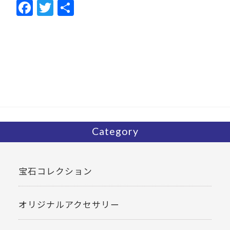
F
T
共
ac
w
有
e
itt
b
er
o
o
k
Category
宝石コレクション
オリジナルアクセサリー