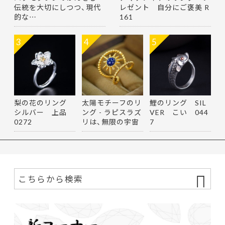
伝統を大切にしつつ、現代
レゼント 自分にご褒美 R
的な…
161
3
4
5
梨の花のリング
太陽モチーフのリ
鯉のリング SIL
シルバー 上品
ング - ラピスラズ
VER こい 044
0272
リは、無限の宇宙
7
を思…