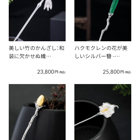
美しい竹のかんざし：和
ハクモクレンの花が美
装に欠かせぬ繊…
しいシルバー簪 -…
23,800
25,800
円
円
(税込)
(税込)