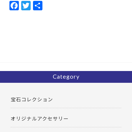
F
T
共
ac
w
有
e
itt
b
er
o
o
k
Category
宝石コレクション
オリジナルアクセサリー