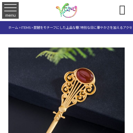

menu
ホーム
>
ITEMS
>
琵琶をモチーフにした上品な簪：特別な日に華やかさを加えるアクセン