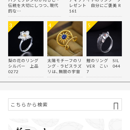
伝統を大切にしつつ、現代
レゼント 自分にご褒美 R
的な…
161
3
4
5
梨の花のリング
太陽モチーフのリ
鯉のリング SIL
シルバー 上品
ング - ラピスラズ
VER こい 044
0272
リは、無限の宇宙
7
を思…