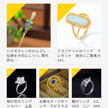
1
2
ハクモクレンのかんざし -
アマゾナイトのリング プ
伝統を大切にしつつ、現代
レゼント 自分にご褒美 R
的な…
161
3
4
5
梨の花のリング
太陽モチーフのリ
鯉のリング SIL
シルバー 上品
ング - ラピスラズ
VER こい 044