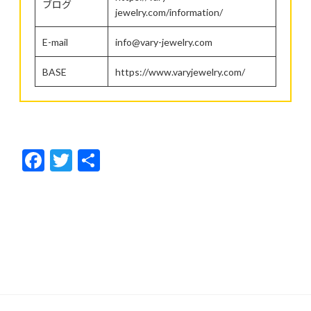
ブログ
jewelry.com/information/
E-mail
info@vary-jewelry.com
BASE
https://www.varyjewelry.com/
F
T
共
ac
w
有
e
itt
b
er
o
o
k