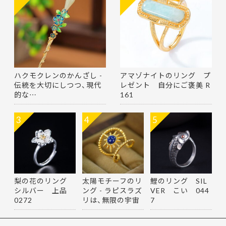
ハクモクレンのかんざし -
アマゾナイトのリング プ
伝統を大切にしつつ、現代
レゼント 自分にご褒美 R
的な…
161
3
4
5
梨の花のリング
太陽モチーフのリ
鯉のリング SIL
シルバー 上品
ング - ラピスラズ
VER こい 044
0272
リは、無限の宇宙
7
を思…