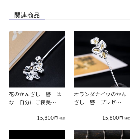
関連商品
花のかんざし 簪 は
オランダカイウのかん
な 自分にご褒美…
ざし 簪 プレゼ…
15,800
15,800
円
円
(税込)
(税込)