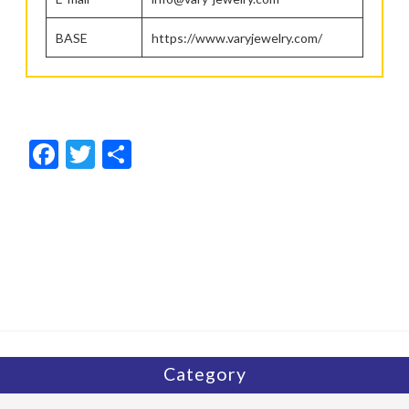
BASE
https://www.varyjewelry.com/
F
T
共
ac
w
有
e
itt
b
er
o
o
k
Category