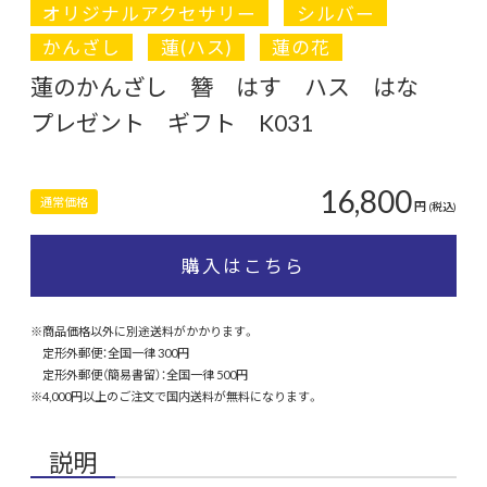
オリジナルアクセサリー
シルバー
かんざし
蓮(ハス)
蓮の花
蓮のかんざし 簪 はす ハス はな
プレゼント ギフト K031
16,800
通常価格
円
(税込)
購入はこちら
※商品価格以外に別途送料がかかります。
定形外郵便：全国一律 300円
定形外郵便（簡易書留）：全国一律 500円
※4,000円以上のご注文で国内送料が無料になります。
説明