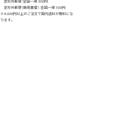
定形外郵便：全国一律 300円
定形外郵便（簡易書留）：全国一律 500円
※4,000円以上のご注文で国内送料が無料にな
ります。