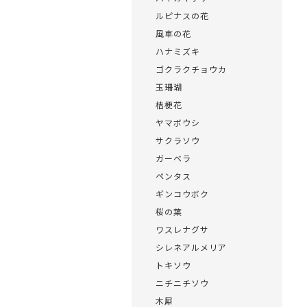
ルピナスの花
風車の花
ハナミズキ
ゴクラクチョウカ
玉珊瑚
桔梗花
ヤマボウシ
サクラソウ
ガーベラ
ペンタス
ギンコウボク
桜の葉
ワスレナグサ
シレネアルメリア
トキソウ
ニチニチソウ
木犀