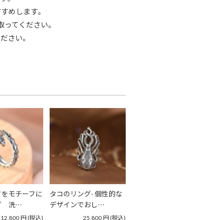
すすめします。
取ってください。
ださい。
ソをモチーフに
タコのリング- 個性的な
グ 洗…
デザインでおし…
12,800
円
(税込)
25,800
円
(税込)