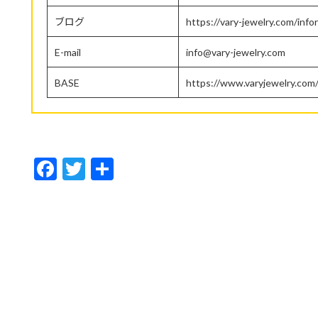
ブログ
https://vary-jewelry.com/info
E-mail
info@vary-jewelry.com
BASE
https://www.varyjewelry.com
F
T
共
ac
w
有
e
itt
b
er
o
o
k