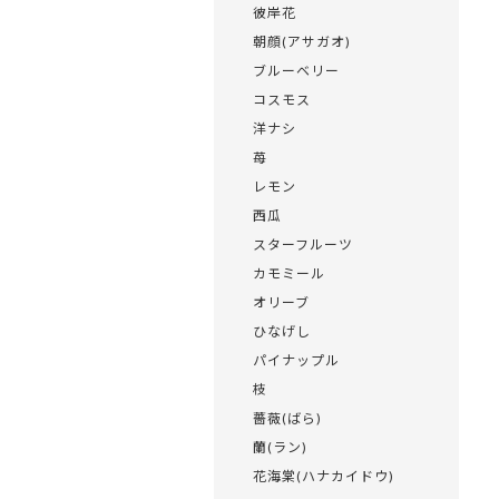
彼岸花
朝顔(アサガオ)
ブルーベリー
コスモス
洋ナシ
苺
レモン
西瓜
スターフルーツ
カモミール
オリーブ
ひなげし
パイナップル
枝
薔薇(ばら)
蘭(ラン)
花海棠(ハナカイドウ)