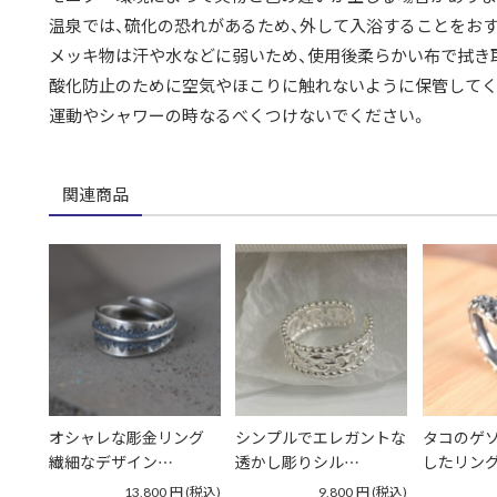
温泉では、硫化の恐れがあるため、外して入浴することをお
メッキ物は汗や水などに弱いため、使用後柔らかい布で拭き
酸化防止のために空気やほこりに触れないように保管してく
運動やシャワーの時なるべくつけないでください。
関連商品
オシャレな彫金リング
シンプルでエレガントな
タコのゲ
繊細なデザイン…
透かし彫りシル…
したリン
13,800
円
(税込)
9,800
円
(税込)