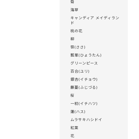
菊
海草
キャンディア メイディラン
ド
桃の花
柳
笹(ささ)
瓢箪(ひょうたん)
グリーンピース
百合(ユリ)
銀杏(イチョウ)
藤蔓(ふじづる)
桜
一初(イチハツ)
蓮(ハス)
ムラサキハシドイ
紅葉
花