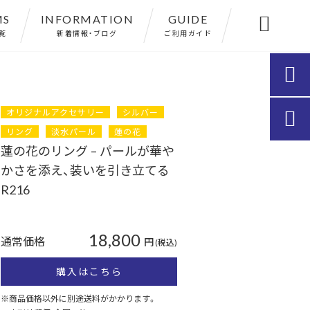
MS
INFORMATION
GUIDE

覧
新着情報・ブログ
ご利用ガイド

オリジナルアクセサリー
シルバー

リング
淡水パール
蓮の花
蓮の花のリング – パールが華や
かさを添え、装いを引き立てる
R216
18,800
通常価格
円
(税込)
購入はこちら
※商品価格以外に別途送料がかかります。