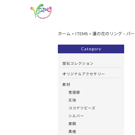
ホーム
>
ITEMS
>
蓮の花のリング – パ
Category
宝石コレクション
オリジナルアクセサリー
素材
菩提根
天珠
ココナツビーズ
シルバー
黄銅
黒檀