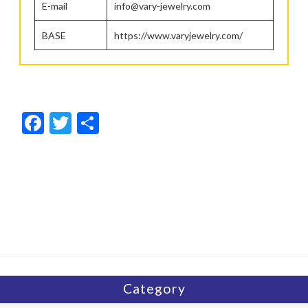
E-mail
info@vary-jewelry.com
BASE
https://www.varyjewelry.com/
F
T
共
ac
w
有
e
itt
b
er
o
o
k
Category