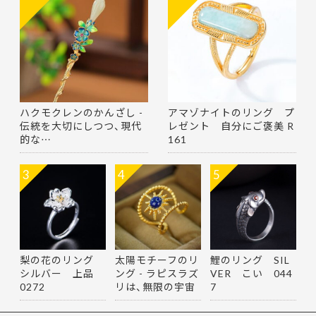
ハクモクレンのかんざし -
アマゾナイトのリング プ
伝統を大切にしつつ、現代
レゼント 自分にご褒美 R
的な…
161
3
4
5
梨の花のリング
太陽モチーフのリ
鯉のリング SIL
シルバー 上品
ング - ラピスラズ
VER こい 044
0272
リは、無限の宇宙
7
を思…