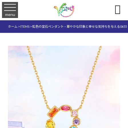

menu
ホーム
>
ITEMS
>
虹色の宝石ペンダント – 華やかな印象と幸せな気持ちを与える0655