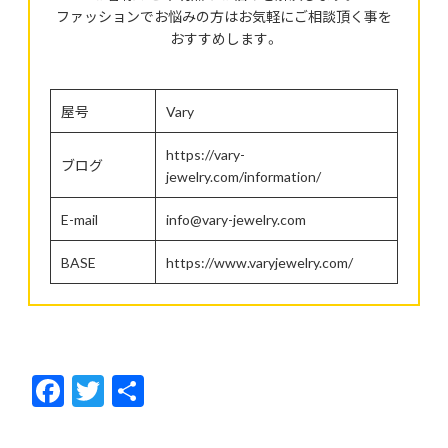
ファッションでお悩みの方はお気軽にご相談頂く事を
おすすめします。
屋号
Vary
https://vary-
ブログ
jewelry.com/information/
E-mail
info@vary-jewelry.com
BASE
https://www.varyjewelry.com/
F
T
共
ac
w
有