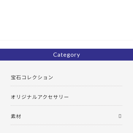
e
itt
b
er
o
o
k
Category
宝石コレクション
オリジナルアクセサリー
素材