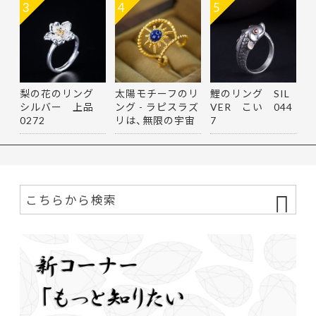
3
4
5
梨の花のリング
太陽モチーフのリ
鯉のリング SIL
シルバー 上品
ング - ラピスラズ
VER こい 044
0272
リは、無限の宇宙
7
を思…