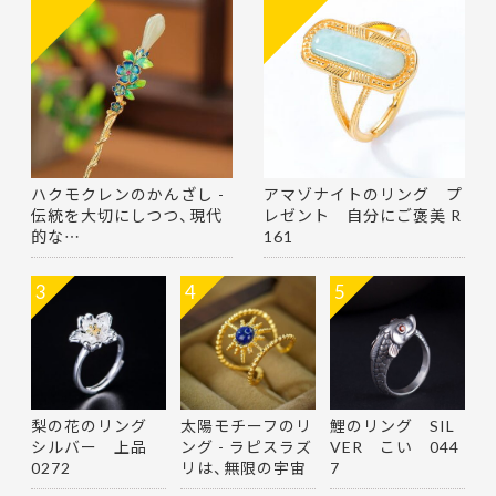
ハクモクレンのかんざし -
アマゾナイトのリング プ
伝統を大切にしつつ、現代
レゼント 自分にご褒美 R
的な…
161
3
4
5
梨の花のリング
太陽モチーフのリ
鯉のリング SIL
シルバー 上品
ング - ラピスラズ
VER こい 044
0272
リは、無限の宇宙
7
を思…