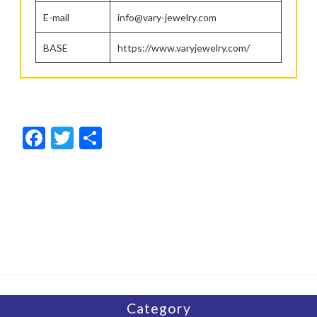
E-mail
info@vary-jewelry.com
BASE
https://www.varyjewelry.com/
F
T
共
ac
w
有
e
itt
b
er
o
o
k
Category