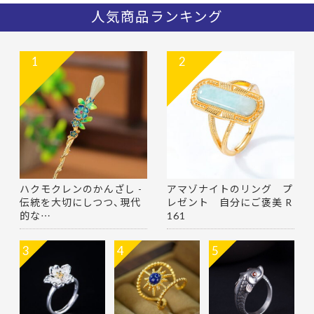
人気商品ランキング
1
2
ハクモクレンのかんざし -
アマゾナイトのリング プ
伝統を大切にしつつ、現代
レゼント 自分にご褒美 R
的な…
161
3
4
5