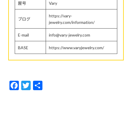
屋号
Vary
https://vary-
ブログ
jewelry.com/information/
E-mail
info@vary-jewelry.com
BASE
https://www.varyjewelry.com/
F
T
共
ac
w
有
e
itt
b
er
o