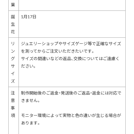
葉
誕
1月17日
生
花
リ
ジュエリーショップやサイズゲージ等で正確なサイズ
ン
を測ってからご注文いただきたいです。
グ
サイズの間違いなどの返品、交換についてはご遠慮く
サ
ださい。
イ
ズ
注
制作開始後のご返金・発送後のご返品・返金には対応で
意
きません。
事
項
モニター環境によって実物と色の違いが生じる場合が
あります。