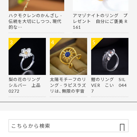
ハクモクレンのかんざし -
アマゾナイトのリング プ
伝統を大切にしつつ、現代
レゼント 自分にご褒美 R
的な…
161
3
4
5
梨の花のリング
太陽モチーフのリ
鯉のリング SIL
シルバー 上品
ング - ラピスラズ
VER こい 044
0272
リは、無限の宇宙
7
を思…