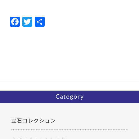
F
T
共
ac
w
有
e
itt
b
er
o
o
k
Category
宝石コレクション